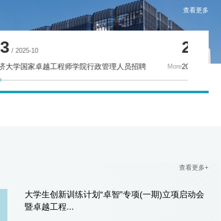
查看更多
18
24
/ 2025-12
/ 20
关于国家卓越工程师学院非全日制工程类专业博士研究生专项招生课题项目匹配的通知
同济大学国家
More
查看更多+
大学生创新训练计划“卓智”专项(一期)立项启动会
暨卓越工程...