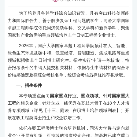
为了培养具备跨学科综合知识背景、具有突出科技创新能
力和国际胜任力、善于解决复杂工程问题的学生，同济大学国家
卓越工程师学院依托同济优势学科、
交叉
学科和新兴学科，聚焦
国家和产业急需的重点领域培养非全日制工程类专业博士。
2026
年，同济大学国家卓越工程师学院预计在人工智能、
绿色生态环境及碳中和、低空经济、智能建造、集成电路等重点
领域拟招收非全日制博士研究生。招生实行
“
申请
—
考核
”
制，符
合报考条件的申请人提交相关材料，依据考生申请材料的综合评
价结果确定差额综合考核名单，经综合考核后择优推荐拟录取。
一、
招生条件
本专项重点面向
国家重点行业、重点领域、针对国家重大
工程
的相关企业，针对企业
一线优秀在职技术骨干
在
18
个人才培
养专项领域（详见【
十三
、附表
--
在职博士培养领域列表】）
开
展
在职
工程
类
博士招生
和校企联培
工作
。
依托在职
工程
类
博士
联合培养机制，同济大学将与定向就
业企业开展有组织、可持续的深度校企合作。与高校已建立重点