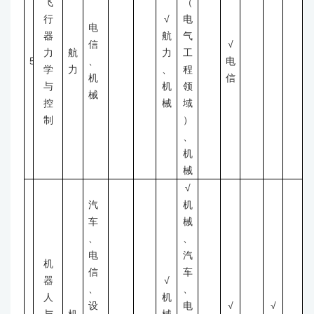
飞
（
行
√
电
电
器
航
气
信
√
力
航
力
工
5
、
电
学
力
、
程
机
信
与
机
领
械
控
械
域
制
）
、
机
械
√
汽
机
车
械
、
、
电
汽
机
信
车
器
√
、
、
人
机
设
电
√
√