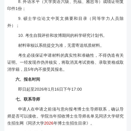
8.
外语水平（大学英语六级、托福、雅思等）成绩证明复
印件
1
份；
9.
硕士学位论文中英文摘要和目录（同等学力人员除
外）；
10.
考生自我评价和攻博期间的科学研究计划书。
材料审核以系统提交为准，无需寄送纸质材料。
考生必须保证申请材料的真实性和准确性，不得伪造有关
证明。一经发现作伪并核实，将取消其考试资格、录取资格或取
消学籍，且
5
年内不接受其报名。
六
、报名时间
即日起至
202
6
年
1
月
16
日
下午
1
7
:00
七
、联系导师
申请人在申请之前须与意向报考博士生导师联系，确认导
师是否可以接收。学院当年招收博士生导师名单见同济大学研究
生招生网《
同济大学
2026
年博士生招生目录
》。