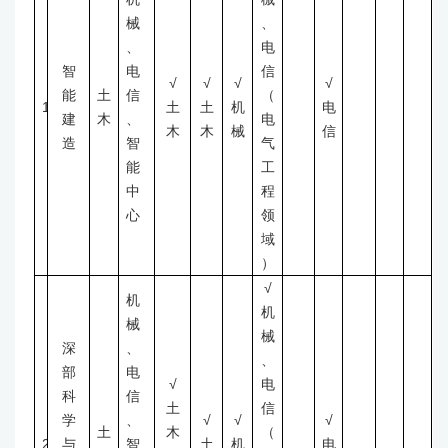
械
、
、
电
智
电
信
√
√
√
√
能
土
信
（
1
土
土
机
电
建
木
、
电
木
木
械
信
造
智
气
能
工
中
程
心
领
域
）
√
机
机
械
械
深
、
、
部
电
√
电
科
信
土
信
学
、
√
√
√
土
木
（
2
与
智
土
机
电