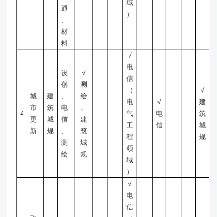
域
通
）
、
材
料
√
电
设
√
信
创
测
（
√
城
建
、
绘
电
√
建
市
筑
电
、
4
气
电
筑
更
城
信
建
工
信
城
新
规
、
筑
程
规
测
城
领
绘
规
域
）
√
电
信