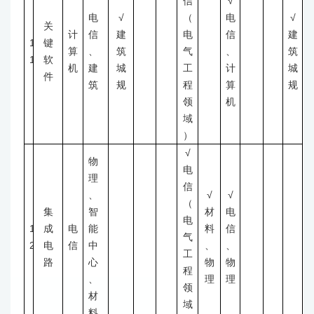
信
√
电
√
（
电
√
关
计
信
建
电
信
建
1
键
算
、
筑
气
、
筑
1
软
机
建
城
工
计
城
件
筑
规
程
算
规
领
机
域
）
√
物
电
理
信
、
√
√
（
集
智
材
电
电
1
成
电
能
料
信
气
2
电
信
中
、
、
工
路
心
物
物
程
、
理
理
领
材
域
料