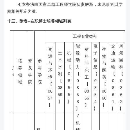
4
.
本办法由国家卓越工程师学院负责解释，未尽事宜以学
校相关规定为准。
十
三
、附表
--
在职博士培养领域列表
工程专业类别
能
电
交
风
资
材
生
土
机
源
子
通
景
源
料
物
木
械
动
信
运
园
培
牵
参
与
与
与
水
【
力
息
输
林
序
养
头
与
环
化
医
利
0
【
【
【
【
号
领
学
学
境
工
药
【
8
0
0
0
0
域
院
院
【
【
【
08
5
8
8
8
8
08
08
08
59
5
5
5
6
6
57
56
60
】
】
8
4
1
2
】
】
】
】
】
】
】
√
机
机
械