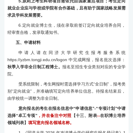
5
.
原则上考生科研项目需依托自国家重点项目；
考生
定向
就业
企业
应与学校或学院有合作基础，且
有助于国家战略发展需
求及学科发展需要。
6
.
定向就业博士生，须在录取前签订定向就业培养合同，
经审查合格，发录取通知书。
五
、申请材料
申请人请在同济大学研究生报考服务系统
https://yzbm.tongji.edu.cn/logon
中完成网报，
报名批次选择：
秋季入学非全日制工程博士
。
报名至招生专业类别对应的专业学
院。
受系统限制，考生网报时需选择学习方式
“
全日制
”
，报考类
别
“
定向就业
”
，并准确填写定向培养单位信息。待报名结束后，
由学校统一调整为非全日制。
意向报名的考生在报名信息中
“
申请信息
”-“
专项计划
”
中请
选择
“
卓工专项
”
，并在备注中对照
【十三
、附表
--
在职博士培养
领域列表】
填写意向报名领域名称。
1.
《同济大学
2026
年攻读博士学位研究生报名登记表》
1