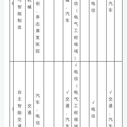
与
机
械
6
创
信
电
汽
智
械
、
、
（
信
车
能
汽
养
电
制
车
志
气
造
康
工
复
程
医
领
院
域
）
√
电
信
（
自
√
电
√
汽
主
交
气
交
车
√
智
交
通
工
通
7
、
电
能
通
、
程
、
电
信
交
汽
领
汽
信
通
车
域
车