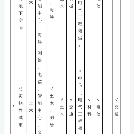
木
、
电
地
能
木
械
信
海
气
下
中
洋
工
空
心
程
间
、
领
海
域
洋
）
测
绘
、
√
电
电
信
信
防
、
√
（
灾
智
土
√
√
电
√
√
√
韧
土
能
木
3
土
交
气
材
电
交
性
木
中
、
木
通
工
料
信
通
城
心
测
程
市
、
绘
领
交