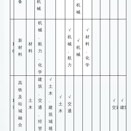
备
机
机
械
械
机
械
√
√
、
机
材
新
√
1
材
航
械
料
材
机
6
料
力
、
、
料
械
、
航
化
化
力
学
学
建
√
高
筑
土
铁
、
木
及
√
√
1
土
交
、
√
√
站
土
交
7
木
通
建
交通
建筑
城
木
通
、
筑
融
经
城
合
管
规