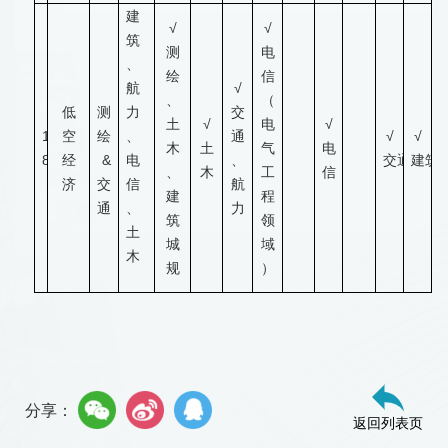
建
√
√
筑
测
电
、
绘
信
航
√
、
（
低
测
力
交
土
√
电
√
1
空
绘
、
通
√
√
木
土
气
电
8
经
&
电
、
交通
建筑
、
木
工
信
济
交
信
航
建
程
通
、
力
筑
领
土
城
域
木
规
）
分享：
返回列表页