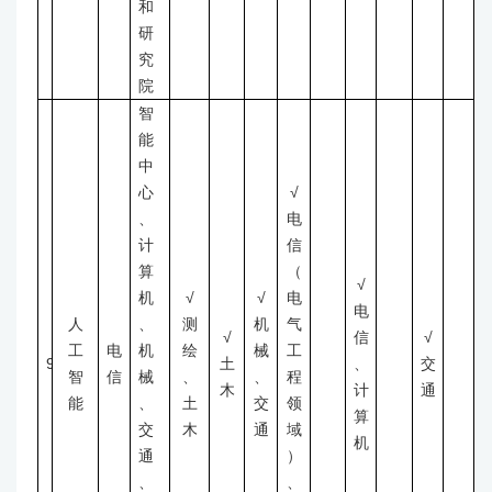
和
研
究
院
智
能
中
心
√
、
电
计
信
算
（
√
机
√
√
电
电
人
、
测
机
气
√
信
√
工
电
机
绘
械
工
9
土
、
交
智
信
械
、
、
程
木
计
通
能
、
土
交
领
算
交
木
通
域
机
通
）
、
、