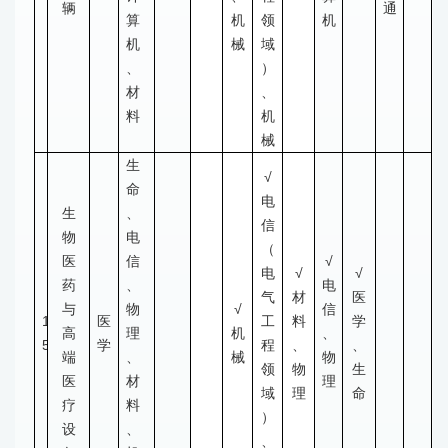
辆
通
算
机
领
机
机
械
域
、
）
材
、
料
机
械
生
√
命
电
生
、
信
物
电
（
医
信
√
电
√
√
药
、
电
气
材
医
与
物
√
信
1
医
工
料
学
高
理
机
、
5
学
程
、
、
端
、
械
物
领
物
生
医
材
理
域
理
命
疗
料
）
设
、
、