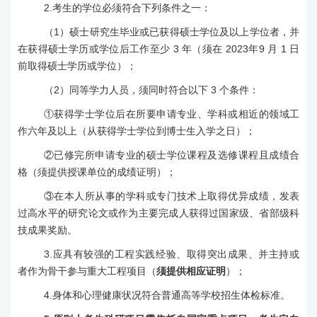
2
.
考生的学位必须符合下列条件之一：
（
1
）
硕士研究生毕业或
已获得硕士学位及以上学位者，并
在获得硕士
学历或
学位后工作至少
3
年（须在
2023
年
9
月
1
日
前取得硕士
学历或
学位）；
（
2
）同等学力人员，须同时符合以下
3
个条件：
①
获得学士学位后在所要申请专业、学科或相近的领域工
作六年及以上（从获得学士学位到博士生入学之日）；
②
已修完所申请专业的硕士学位课程及选修课程且成绩合
格（须提供授课单位的成绩证明）；
③
在本人所从事的学科或专门技术上取得优异成绩，发表
过高水平的研究论文或作为主要完成人获得过国家级、省部级科
技成果奖励。
3
.
应具有较强的工程实践经验、取得突出成果、并主持或
者作为骨干参与重大工程项目（
须提供相应证明
）；
4
.
身体和心理健康状况符合普通高等学校招生体检标准。