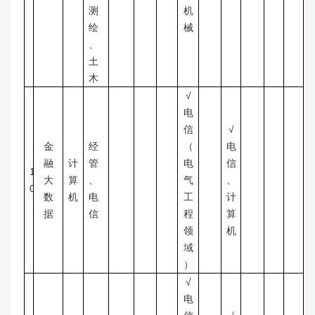
测
机
绘
械
、
土
木
√
电
信
√
金
经
（
电
融
计
管
电
信
1
大
算
、
气
、
0
数
机
电
工
计
据
信
程
算
领
机
域
）
√
电