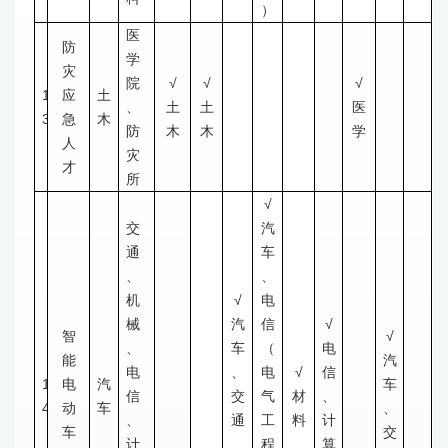
）
医
防
学
灾
院
√
√
√
1
应
土
、
土
土
医
3
急
木
防
木
木
学
人
灾
才
所
√
交
汽
通
车
、
、
机
√
电
械
汽
信
√
智
√
、
车
（
电
能
汽
电
、
电
√
信
1
电
汽
车
信
交
气
材
、
4
动
车
、
、
通
工
料
计
车
交
计
、
程
算