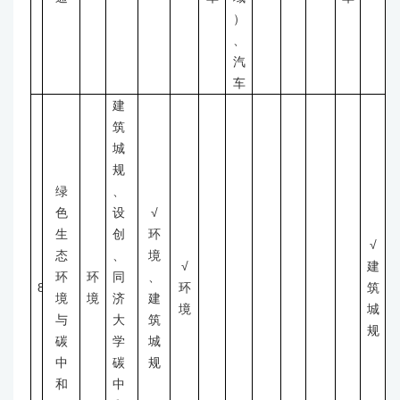
）
、
汽
车
建
筑
城
规
绿
、
色
设
√
生
创
环
√
态
、
境
√
建
环
环
同
、
8
环
筑
境
境
济
建
境
城
与
大
筑
规
碳
学
城
中
碳
规
和
中