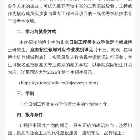
合作关系的企业，可优先推荐
有较丰富的工程实践经验，主持或
作为核心成员实质参与重大工程科研项目
的
一线优秀在职技术骨
干报考本专项。
二
、学习与就业方式
本次招收的博士生为
非全日制工程类专业学位定向就业
博
士研究生
。意向招生领域对应专业类别
详见
【
十三
、附表
--
在职
博士培养领域列表】
，
实际录取人数将视生源情况进行调整，考
生可报名至招收相关专业类别的
相关
学院
，以学院实际招生计划
为准
。详见同济大学
2026
年博士生招生目录。
（
https://yz.tongji.edu.cn/zsjz/bszsjz.htm
）
三
、学制
非全日制工程类专业学位博士生的学制为
4
年。
四
、报考条件
1
.
拥护中国共产党的领导，具有正确的政治方向，热爱祖
国，愿意为社会主义现代化建设服务，遵纪守法，品行端正；